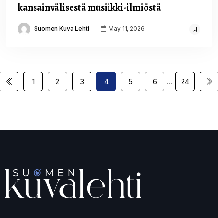
kansainvälisestä musiikki-ilmiöstä
Suomen Kuva Lehti
May 11, 2026
…
1
2
3
4
5
6
24