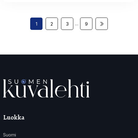
…
1
2
3
9
Luokka
Suomi