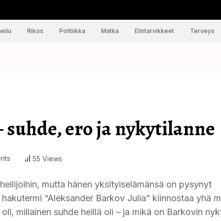
eilu
Rikos
Politiikka
Matka
Elintarvikkeet
Terveys
e
 suhde, ero ja nykytilanne
nts
55 Views
eilijoihin, mutta hänen yksityiselämänsä on pysynyt
a hakutermi “Aleksander Barkov Julia” kiinnostaa yhä 
oli, millainen suhde heillä oli – ja mikä on Barkovin ny