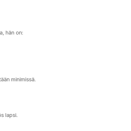
a, hän on:
tään minimissä.
s lapsi.