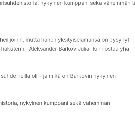
 parisuhdehistoria, nykyinen kumppani sekä vähemmän t
eilijoihin, mutta hänen yksityiselämänsä on pysynyt
a hakutermi “Aleksander Barkov Julia” kiinnostaa yhä
 suhde heillä oli – ja mikä on Barkovin nykyinen
dehistoria, nykyinen kumppani sekä vähemmän