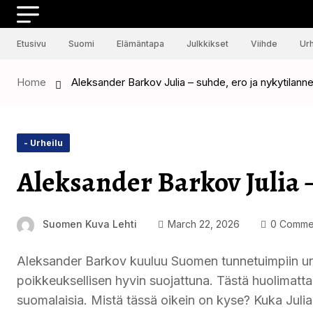
Etusivu
Suomi
Elämäntapa
Julkkikset
Viihde
Urh
Home
Aleksander Barkov Julia – suhde, ero ja nykytilann
- Urheilu
Aleksander Barkov Julia –
Suomen Kuva Lehti
March 22, 2026
0 Comme
Aleksander Barkov kuuluu Suomen tunnetuimpiin urh
poikkeuksellisen hyvin suojattuna. Tästä huolimatt
suomalaisia. Mistä tässä oikein on kyse? Kuka Julia 