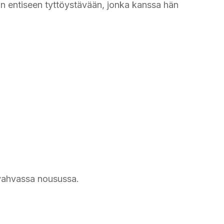
in entiseen tyttöystävään, jonka kanssa hän
i vahvassa nousussa.