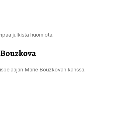
mpaa julkista huomiota.
e Bouzkova
nispelaajan Marie Bouzkovan kanssa.