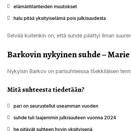
elämäntilanteiden muutokset
halu pitää yksityiselämä pois julkisuudesta
Selvää kuitenkin on, että suhde päättyi ilman suure
Barkovin nykyinen suhde – Mari
Nykyisin Barkov on parisuhteessa tšekkiläisen ten
Mitä suhteesta tiedetään?
pari on seurustellut useamman vuoden
suhde tuli laajemmin julkisuuteen vuonna 2024
he pitävät suhteen hyvin yksityisenä