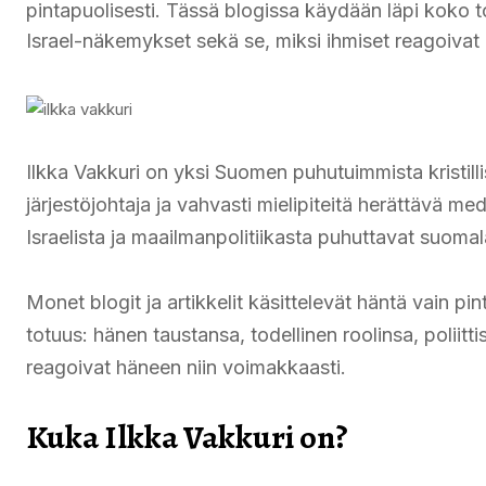
pintapuolisesti. Tässä blogissa käydään läpi koko to
Israel-näkemykset sekä se, miksi ihmiset reagoivat
Ilkka Vakkuri on yksi Suomen puhutuimmista kristillis
järjestöjohtaja ja vahvasti mielipiteitä herättävä
Israelista ja maailmanpolitiikasta puhuttavat suom
Monet blogit ja artikkelit käsittelevät häntä vain p
totuus: hänen taustansa, todellinen roolinsa, poliitt
reagoivat häneen niin voimakkaasti.
Kuka Ilkka Vakkuri on?