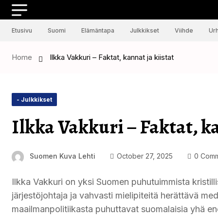
Etusivu
Suomi
Elämäntapa
Julkkikset
Viihde
Urh
Home
Ilkka Vakkuri – Faktat, kannat ja kiistat
- Julkkikset
Ilkka Vakkuri – Faktat, ka
Suomen Kuva Lehti
October 27, 2025
0 Comm
Ilkka Vakkuri on yksi Suomen puhutuimmista kristillis
järjestöjohtaja ja vahvasti mielipiteitä herättävä m
maailmanpolitiikasta puhuttavat suomalaisia yhä ene