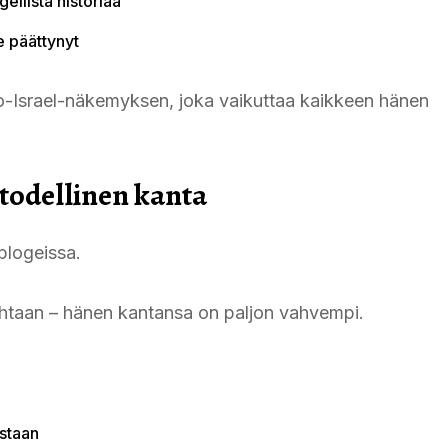
gellistä historiaa
e päättynyt
pro-Israel-näkemyksen, joka vaikuttaa kaikkeen hänen
todellinen kanta
blogeissa.
ohtaan – hänen kantansa on paljon vahvempi.
staan