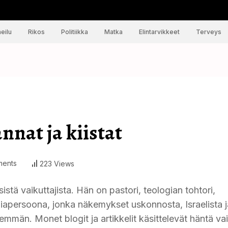
eilu
Rikos
Politiikka
Matka
Elintarvikkeet
Terveys
nnat ja kiistat
ents
223 Views
istä vaikuttajista. Hän on pastori, teologian tohtori,
ediapersoona, jonka näkemykset uskonnosta, Israelista j
mmän. Monet blogit ja artikkelit käsittelevät häntä va