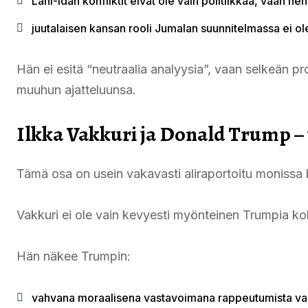
Lähi-idän konfliktit eivät ole vain politiikkaa, vaan hen
juutalaisen kansan rooli Jumalan suunnitelmassa ei ol
Hän ei esitä “neutraalia analyysia”, vaan selkeän 
muuhun ajatteluunsa.
Ilkka Vakkuri ja Donald Trump – 
Tämä osa on usein vakavasti aliraportoitu monissa 
Vakkuri ei ole vain kevyesti myönteinen Trumpia k
Hän näkee Trumpin:
vahvana moraalisena vastavoimana rappeutumista va