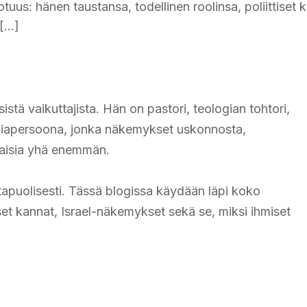
tuus: hänen taustansa, todellinen roolinsa, poliittiset 
 […]
istä vaikuttajista. Hän on pastori, teologian tohtori,
 mediapersoona, jonka näkemykset uskonnosta,
alaisia yhä enemmän.
intapuolisesti. Tässä blogissa käydään läpi koko
iset kannat, Israel-näkemykset sekä se, miksi ihmiset