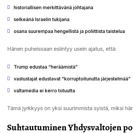
historiallisen merkittävänä johtajana
selkeänä Israelin tukijana
osana suurempaa hengellistä ja poliittista taistelua
Hänen puheissaan esiintyy usein ajatus, että:
Trump edustaa “heräämistä”
vastustajat edustavat “korruptoitunutta järjestelmää”
valtamedia ei kerro totuutta
Tämä jyrkkyys on yksi suurimmista syistä, miksi h
Suhtautuminen Yhdysvaltojen pol