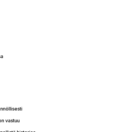
sa
nnöllisesti
 on vastuu