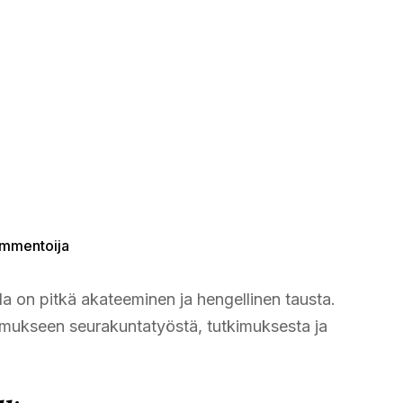
kommentoija
lla on pitkä akateeminen ja hengellinen tausta.
ukseen seurakuntatyöstä, tutkimuksesta ja