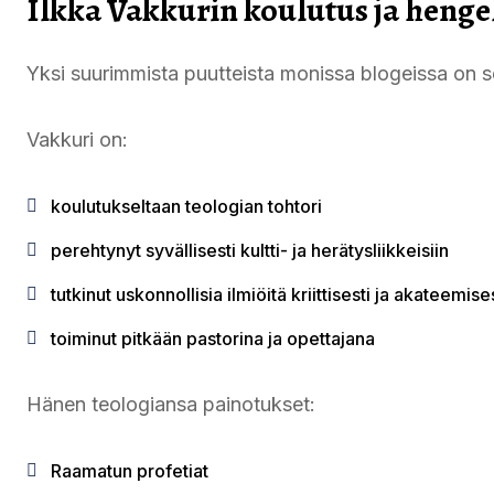
Ilkka Vakkurin koulutus ja henge
Yksi suurimmista puutteista monissa blogeissa on s
Vakkuri on:
koulutukseltaan teologian tohtori
perehtynyt syvällisesti kultti- ja herätysliikkeisiin
tutkinut uskonnollisia ilmiöitä kriittisesti ja akateemise
toiminut pitkään pastorina ja opettajana
Hänen teologiansa painotukset:
Raamatun profetiat