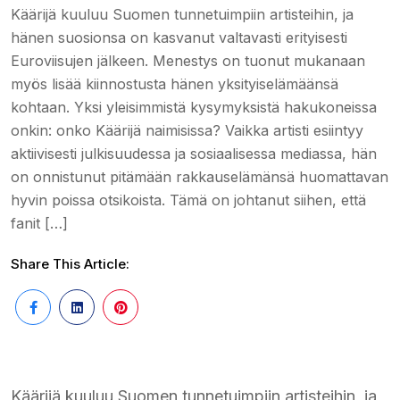
Käärijä kuuluu Suomen tunnetuimpiin artisteihin, ja
hänen suosionsa on kasvanut valtavasti erityisesti
Euroviisujen jälkeen. Menestys on tuonut mukanaan
myös lisää kiinnostusta hänen yksityiselämäänsä
kohtaan. Yksi yleisimmistä kysymyksistä hakukoneissa
onkin: onko Käärijä naimisissa? Vaikka artisti esiintyy
aktiivisesti julkisuudessa ja sosiaalisessa mediassa, hän
on onnistunut pitämään rakkauselämänsä huomattavan
hyvin poissa otsikoista. Tämä on johtanut siihen, että
fanit […]
Share This Article:
Käärijä kuuluu Suomen tunnetuimpiin artisteihin, ja