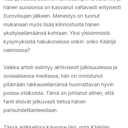
hänen suosionsa on kasvanut valtavasti erityisesti
Euroviisujen jälkeen. Menestys on tuonut
mukanaan myös lisää kiinnostusta hänen
yksityiselämäänsä kohtaan. Yksi yleisimmistä
kysymyksistä hakukoneissa onkin: onko Käärijä
naimisissa?
Vaikka artisti esiintyy aktiivisesti julkisuudessa ja
sosiaalisessa mediassa, hän on onnistunut
pitämään rakkauselämänsä huomattavan hyvin
poissa otsikoista. Tämä on johtanut siihen, että
fanit etsivät jatkuvasti tietoa hänen
parisuhdetilanteestaan.
Tässä artikkelissa käymme läpi, mitä Käärijän