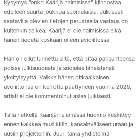
Kysymys “onko Käärijä naimisissa” kiinnostaa
edelleen suurta joukkoa suomalaisia. Julkisesti
saatavilla olevien tietojen perusteella vastaus on
kuitenkin selkeä: Käärijä ei ole naimisissa eikä
hänen tiedetä koskaan olleen avioliitossa.
Hän on ollut tunnettu siitä, että pitää parisuhteensa
poissa julkisuudesta ja suojelee läheistensä
yksityisyyttä. Vaikka hänen pitkäaikaisen
avoliittonsa on kerrottu päättyneen vuonna 2026,
artisti ei ole kommentoinut asiaa julkisesti.
Tällä hetkellä Käärijän elämässä huomio keskittyy
ennen kaikkea musiikkiin, kansainväliseen uraan ja
uusiin projekteihin. Juuri tämä yhdistelmä