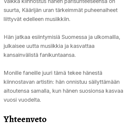
Vaikka kiinnostus hänen parisuhteeseensa on
suurta, Käärijän uran tärkeimmät puheenaiheet
liittyvät edelleen musiikkiin.
Hän jatkaa esiintymisiä Suomessa ja ulkomailla,
julkaisee uutta musiikkia ja kasvattaa
kansainvälistä fanikuntaansa.
Monille faneille juuri tämä tekee hänestä
kiinnostavan artistin: hän onnistuu säilyttämään
aitoutensa samalla, kun hänen suosionsa kasvaa
vuosi vuodelta.
Yhteenveto