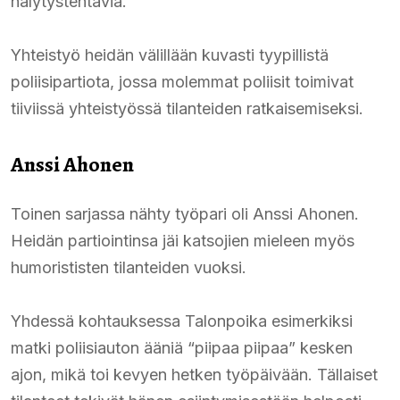
hälytystehtäviä.
Yhteistyö heidän välillään kuvasti tyypillistä
poliisipartiota, jossa molemmat poliisit toimivat
tiiviissä yhteistyössä tilanteiden ratkaisemiseksi.
Anssi Ahonen
Toinen sarjassa nähty työpari oli Anssi Ahonen.
Heidän partiointinsa jäi katsojien mieleen myös
humorististen tilanteiden vuoksi.
Yhdessä kohtauksessa Talonpoika esimerkiksi
matki poliisiauton ääniä “piipaa piipaa” kesken
ajon, mikä toi kevyen hetken työpäivään. Tällaiset