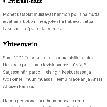
3. Internet-haut
Monet katsojat muistavat hahmon poliisina mutta
eivät aina koko nimeä, joten he hakevat tietoa
hakusanalla “poliisi talonpoika”.
Yhteenveto
Sami “TP” Talonpoika tuli suomalaisille tutuksi
Helsingin poliisina televisiosarjassa
Poliisit
.
Sarjassa hän partioi Helsingin keskustassa ja
työskenteli muun muassa Teemu Mäkelän ja Anssi
Ahosen kanssa.
Hänen persoonallinen huumorinsa ja rento