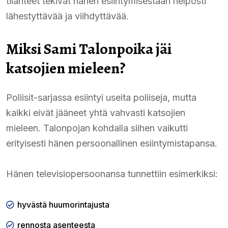
tilanteet tekivät hänen esiintymisestään helposti
lähestyttävää ja viihdyttävää.
Miksi Sami Talonpoika jäi
katsojien mieleen?
Poliisit-sarjassa esiintyi useita poliiseja, mutta
kaikki eivät jääneet yhtä vahvasti katsojien
mieleen. Talonpojan kohdalla siihen vaikutti
erityisesti hänen persoonallinen esiintymistapansa.
Hänen televisiopersoonansa tunnettiin esimerkiksi:
hyvästä huumorintajusta
rennosta asenteesta