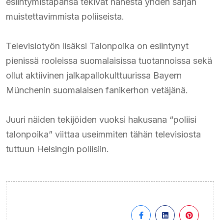
esiintymistapansa tekivät hänestä yhden sarjan
muistettavimmista poliiseista.
Televisiotyön lisäksi Talonpoika on esiintynyt
pienissä rooleissa suomalaisissa tuotannoissa sekä
ollut aktiivinen jalkapallokulttuurissa Bayern
Münchenin suomalaisen fanikerhon vetäjänä.
Juuri näiden tekijöiden vuoksi hakusana “poliisi
talonpoika” viittaa useimmiten tähän televisiosta
tuttuun Helsingin poliisiin.