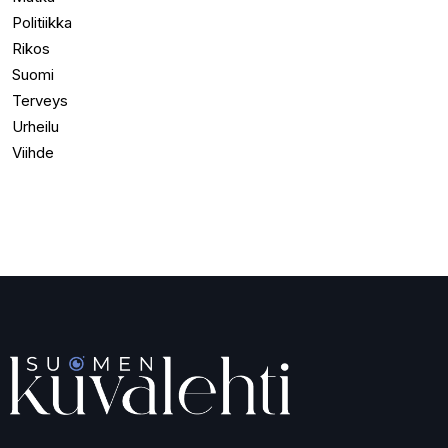
Politiikka
Rikos
Suomi
Terveys
Urheilu
Viihde