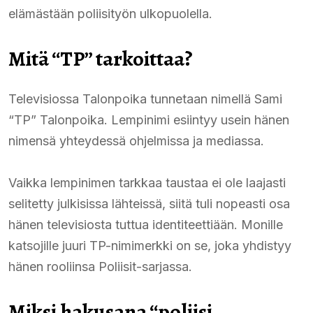
elämästään poliisityön ulkopuolella.
Mitä “TP” tarkoittaa?
Televisiossa Talonpoika tunnetaan nimellä Sami
“TP” Talonpoika. Lempinimi esiintyy usein hänen
nimensä yhteydessä ohjelmissa ja mediassa.
Vaikka lempinimen tarkkaa taustaa ei ole laajasti
selitetty julkisissa lähteissä, siitä tuli nopeasti osa
hänen televisiosta tuttua identiteettiään. Monille
katsojille juuri TP-nimimerkki on se, joka yhdistyy
hänen rooliinsa Poliisit-sarjassa.
Miksi hakusana “poliisi