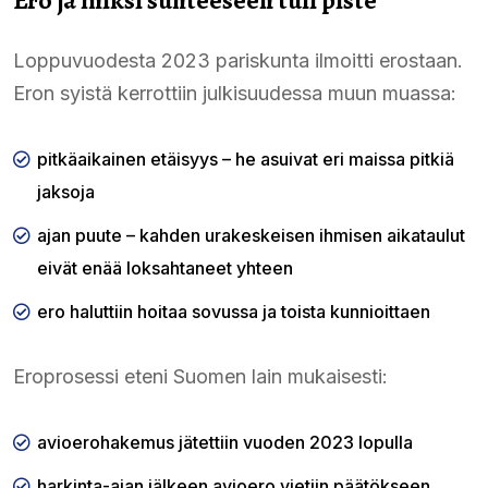
Loppuvuodesta 2023 pariskunta ilmoitti erostaan.
Eron syistä kerrottiin julkisuudessa muun muassa:
pitkäaikainen etäisyys – he asuivat eri maissa pitkiä
jaksoja
ajan puute – kahden urakeskeisen ihmisen aikataulut
eivät enää loksahtaneet yhteen
ero haluttiin hoitaa sovussa ja toista kunnioittaen
Eroprosessi eteni Suomen lain mukaisesti:
avioerohakemus jätettiin vuoden 2023 lopulla
harkinta-ajan jälkeen avioero vietiin päätökseen