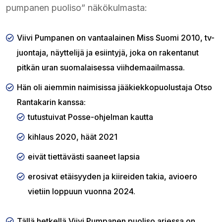
pumpanen puoliso” näkökulmasta:
Viivi Pumpanen on vantaalainen Miss Suomi 2010, tv-
juontaja, näyttelijä ja esiintyjä, joka on rakentanut
pitkän uran suomalaisessa viihdemaailmassa.
Hän oli aiemmin naimisissa jääkiekkopuolustaja Otso
Rantakarin kanssa:
tutustuivat Posse-ohjelman kautta
kihlaus 2020, häät 2021
eivät tiettävästi saaneet lapsia
erosivat etäisyyden ja kiireiden takia, avioero
vietiin loppuun vuonna 2024.
Tällä hetkellä Viivi Pumpanen puoliso arjessa on