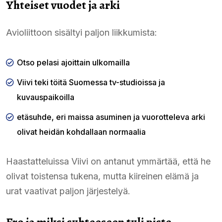
Yhteiset vuodet ja arki
Avioliittoon sisältyi paljon liikkumista:
Otso pelasi ajoittain ulkomailla
Viivi teki töitä Suomessa tv-studioissa ja
kuvauspaikoilla
etäsuhde, eri maissa asuminen ja vuorotteleva arki
olivat heidän kohdallaan normaalia
Haastatteluissa Viivi on antanut ymmärtää, että he
olivat toistensa tukena, mutta kiireinen elämä ja
urat vaativat paljon järjestelyä.
Ero ja miksi suhteeseen tuli piste