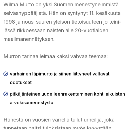
Wilma Murto on yksi Suomen menestyneimmistä
seiväshyppääjistä. Hän on syntynyt 11. kesäkuuta
1998 ja nousi suuren yleisön tietoisuuteen jo teini-
iässä rikkoessaan naisten alle 20-vuotiaiden
maailmanennätyksen.
Murron tarinaa leimaa kaksi vahvaa teemaa:
varhainen läpimurto ja siihen liittyneet valtavat
odotukset
pitkäjänteinen uudelleenrakentaminen kohti aikuisten
arvokisamenestystä
Hänestä on vuosien varrella tullut urheilija, joka
tunnetaan paitsi tuloksistaan myös kyvystään