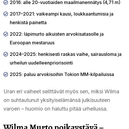
2016: alle 20-vuotiaiden maailmanennätys (4,71 m)
2017–2021: vaikeampi kausi, loukkaantumisia ja
henkistä painetta
2022: läpimurto aikuisten arvokisatasolle ja
Euroopan mestaruus
2024–2025: henkisesti raskas vaihe, sairausloma ja
urheilun uudelleenpriorisointi
2025: paluu arvokisoihin Tokion MM-kilpailuissa
Uran eri vaiheet selittävät myös sen, miksi Wilma
on suhtautunut yksityiselämänsä julkisuuteen
varoen – huomio on haluttu pitää urheilussa.
Wilma Murto poikaystävä –