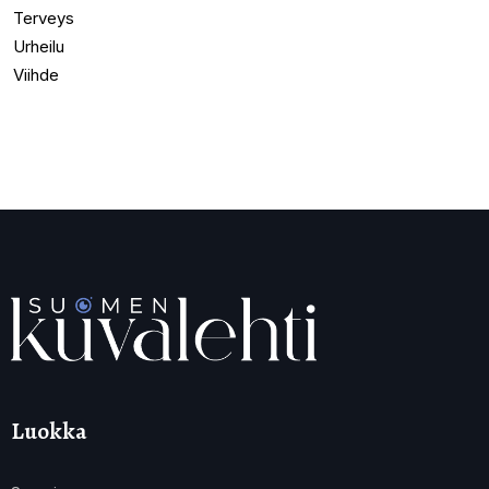
Terveys
Urheilu
Viihde
Luokka