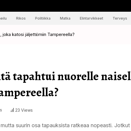
eilu
Rikos
Politiikka
Matka
Elintarvikkeet
Terveys
e, joka katosi jäljettömiin Tampereella?
ä tapahtui nuorelle naisel
Tampereella?
s
23 Views
mutta suurin osa tapauksista ratkeaa nopeasti. Jotkut