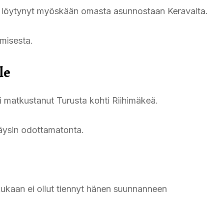
 ei löytynyt myöskään omasta asunnostaan Keravalta.
amisesta.
le
oli matkustanut Turusta kohti Riihimäkeä.
 täysin odottamatonta.
ä kukaan ei ollut tiennyt hänen suunnanneen