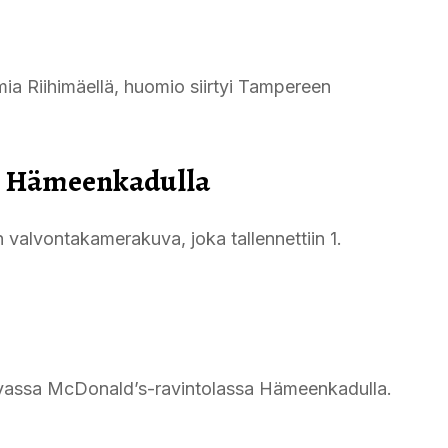
.
tumia Riihimäellä, huomio siirtyi Tampereen
in Hämeenkadulla
 valvontakamerakuva, joka tallennettiin 1.
evassa McDonald’s-ravintolassa Hämeenkadulla.