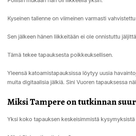
Poliisin mukaan hän oli liikkeellä yksin.
Kyseinen tallenne on viimeinen varmasti vahvistettu
Sen jälkeen hänen liikkeitään ei ole onnistuttu jäljit
Tämä tekee tapauksesta poikkeuksellisen.
Yleensä katoamistapauksissa löytyy uusia havaintoja
muita digitaalisia jälkiä. Sini Vuoren tapauksessa nä
Miksi Tampere on tutkinnan suur
Yksi koko tapauksen keskeisimmistä kysymyksistä 