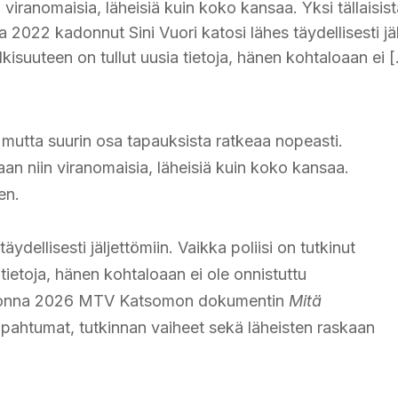
viranomaisia, läheisiä kuin koko kansaa. Yksi tällaisist
2022 kadonnut Sini Vuori katosi lähes täydellisesti jäl
ulkisuuteen on tullut uusia tietoja, hänen kohtaloaan ei 
mutta suurin osa tapauksista ratkeaa nopeasti.
an niin viranomaisia, läheisiä kuin koko kansaa.
en.
dellisesti jäljettömiin. Vaikka poliisi on tutkinut
 tietoja, hänen kohtaloaan ei ole onnistuttu
n vuonna 2026 MTV Katsomon dokumentin
Mitä
apahtumat, tutkinnan vaiheet sekä läheisten raskaan