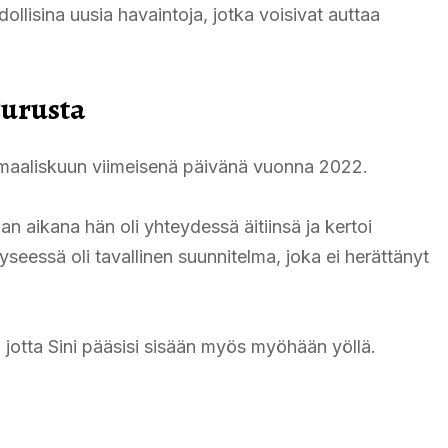
ollisina uusia havaintoja, jotka voisivat auttaa
Turusta
 maaliskuun viimeisenä päivänä vuonna 2022.
lan aikana hän oli yhteydessä äitiinsä ja kertoi
seessä oli tavallinen suunnitelma, joka ei herättänyt
, jotta Sini pääsisi sisään myös myöhään yöllä.