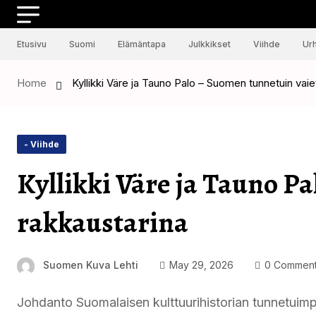
Etusivu
Suomi
Elämäntapa
Julkkikset
Viihde
Urh
Home
Kyllikki Väre ja Tauno Palo – Suomen tunnetuin vaie
- Viihde
Kyllikki Väre ja Tauno P
rakkaustarina
Suomen Kuva Lehti
May 29, 2026
0 Commen
Johdanto Suomalaisen kulttuurihistorian tunnetuimpi