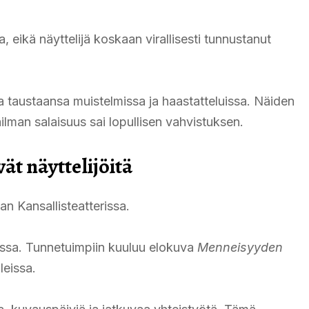
a, eikä näyttelijä koskaan virallisesti tunnustanut
 taustaansa muistelmissa ja haastatteluissa. Näiden
lman salaisuus sai lopullisen vahvistuksen.
ät näyttelijöitä
an Kansallisteatterissa.
issa. Tunnetuimpiin kuuluu elokuva
Menneisyyden
leissa.