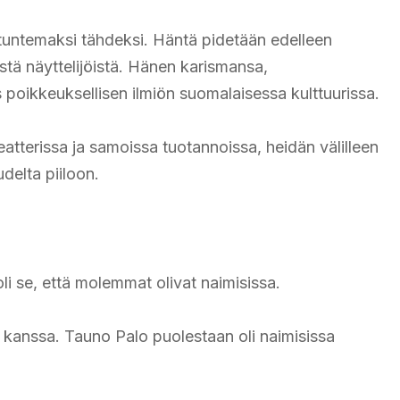
tuntemaksi tähdeksi. Häntä pidetään edelleen
tä näyttelijöistä. Hänen karismansa,
s poikkeuksellisen ilmiön suomalaisessa kulttuurissa.
tterissa ja samoissa tuotannoissa, heidän välilleen
udelta piiloon.
li se, että molemmat olivat naimisissa.
en kanssa. Tauno Palo puolestaan oli naimisissa