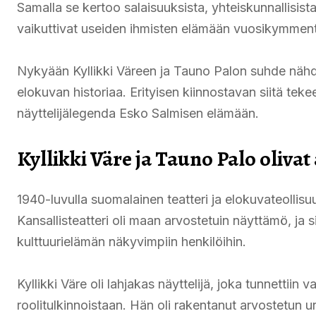
Samalla se kertoo salaisuuksista, yhteiskunnallisista
vaikuttivat useiden ihmisten elämään vuosikymment
Nykyään Kyllikki Väreen ja Tauno Palon suhde nähd
elokuvan historiaa. Erityisen kiinnostavan siitä teke
näyttelijälegenda Esko Salmisen elämään.
Kyllikki Väre ja Tauno Palo olivat
1940-luvulla suomalainen teatteri ja elokuvateollisu
Kansallisteatteri oli maan arvostetuin näyttämö, ja si
kulttuurielämän näkyvimpiin henkilöihin.
Kyllikki Väre oli lahjakas näyttelijä, joka tunnettiin
roolitulkinnoistaan. Hän oli rakentanut arvostetun 