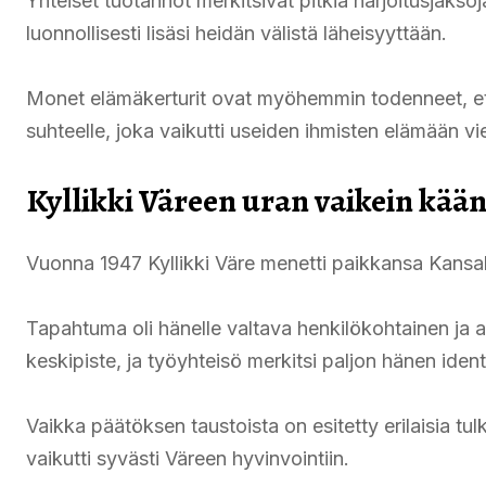
Yhteiset tuotannot merkitsivät pitkiä harjoitusjakso
luonnollisesti lisäsi heidän välistä läheisyyttään.
Monet elämäkerturit ovat myöhemmin todenneet, ett
suhteelle, joka vaikutti useiden ihmisten elämään v
Kyllikki Väreen uran vaikein kää
Vuonna 1947 Kyllikki Väre menetti paikkansa Kansall
Tapahtuma oli hänelle valtava henkilökohtainen ja am
keskipiste, ja työyhteisö merkitsi paljon hänen identi
Vaikka päätöksen taustoista on esitetty erilaisia tu
vaikutti syvästi Väreen hyvinvointiin.