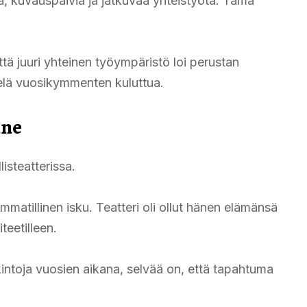
ja, kuvauspäiviä ja jatkuvaa yhteistyötä. Tämä
ä juuri yhteinen työympäristö loi perustan
ielä vuosikymmenten kuluttua.
nne
isteatterissa.
matillinen isku. Teatteri oli ollut hänen elämänsä
teetilleen.
lkintoja vuosien aikana, selvää on, että tapahtuma