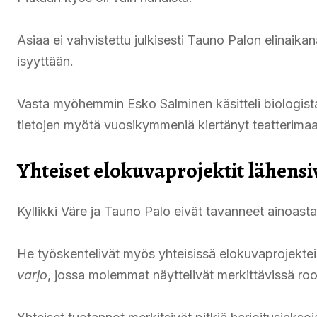
Asiaa ei vahvistettu julkisesti Tauno Palon elinaikan
isyyttään.
Vasta myöhemmin Esko Salminen käsitteli biologista
tietojen myötä vuosikymmeniä kiertänyt teatterimaai
Yhteiset elokuvaprojektit lähensiv
Kyllikki Väre ja Tauno Palo eivät tavanneet ainoasta
He työskentelivät myös yhteisissä elokuvaprojekte
varjo
, jossa molemmat näyttelivät merkittävissä roo