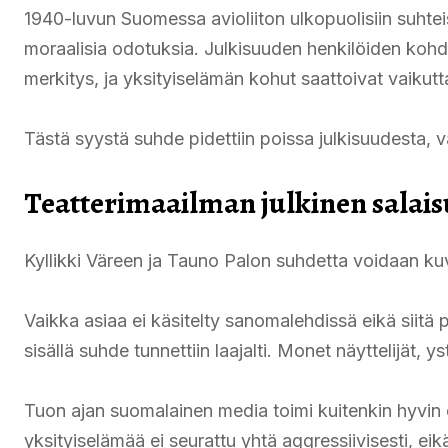
1940-luvun Suomessa avioliiton ulkopuolisiin suhtei
moraalisia odotuksia. Julkisuuden henkilöiden kohdal
merkitys, ja yksityiselämän kohut saattoivat vaikut
Tästä syystä suhde pidettiin poissa julkisuudesta, vai
Teatterimaailman julkinen salai
Kyllikki Väreen ja Tauno Palon suhdetta voidaan kuva
Vaikka asiaa ei käsitelty sanomalehdissä eikä siitä p
sisällä suhde tunnettiin laajalti. Monet näyttelijät, ystä
Tuon ajan suomalainen media toimi kuitenkin hyvin e
yksityiselämää ei seurattu yhtä aggressiivisesti, eik