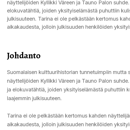
näyttelijöiden Kyllikki Väreen ja Tauno Palon suhde
elokuvatähtiä, joiden yksityiselämästä puhuttiin ku
julkisuuteen. Tarina ei ole pelkästään kertomus ka
aikakaudesta, jolloin julkisuuden henkilöiden yksityi
Johdanto
Suomalaisen kulttuurihistorian tunnetuimpiin mutta s
näyttelijöiden Kyllikki Väreen ja Tauno Palon suhde
ja elokuvatähtiä, joiden yksityiselämästä puhuttiin 
laajemmin julkisuuteen.
Tarina ei ole pelkästään kertomus kahden näytteli
aikakaudesta, jolloin julkisuuden henkilöiden yksityi