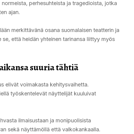
 normeista, perhesuhteista ja tragedioista, jotka
en ajan.
ään merkittävänä osana suomalaisen teatterin ja
e se, että heidän yhteinen tarinansa liittyy myös
 aikansa suuria tähtiä
us elivät voimakasta kehitysvaihetta.
ellä työskentelevät näyttelijät kuuluivat
 vahvasta ilmaisustaan ja monipuolisista
uran sekä näyttämöllä että valkokankaalla.