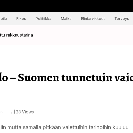
eilu
Rikos
Politiikka
Matka
Elintarvikkeet
Terveys
ttu rakkaustarina
alo – Suomen tunnetuin vai
ts
23 Views
in mutta samalla pitkään vaiettuihin tarinoihin kuuluu