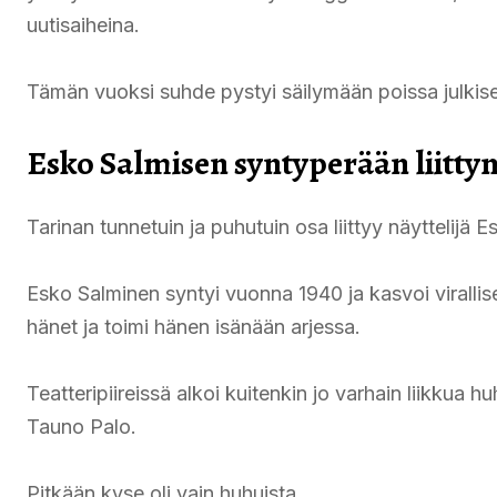
uutisaiheina.
Tämän vuoksi suhde pystyi säilymään poissa julkis
Esko Salmisen syntyperään liitty
Tarinan tunnetuin ja puhutuin osa liittyy näyttelijä 
Esko Salminen syntyi vuonna 1940 ja kasvoi viralli
hänet ja toimi hänen isänään arjessa.
Teatteripiireissä alkoi kuitenkin jo varhain liikkua hu
Tauno Palo.
Pitkään kyse oli vain huhuista.