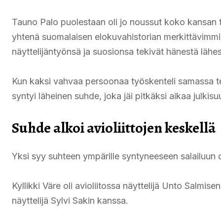
Tauno Palo puolestaan oli jo noussut koko kansan 
yhtenä suomalaisen elokuvahistorian merkittävimmis
näyttelijäntyönsä ja suosionsa tekivät hänestä lähe
Kun kaksi vahvaa persoonaa työskenteli samassa tea
syntyi läheinen suhde, joka jäi pitkäksi aikaa julkisu
Suhde alkoi avioliittojen keskellä
Yksi syy suhteen ympärille syntyneeseen salailuun o
Kyllikki Väre oli avioliitossa näyttelijä Unto Salmis
näyttelijä Sylvi Sakin kanssa.