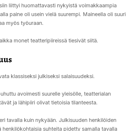
siin liittyi huomattavasti nykyistä voimakkaampia
la paine oli usein vielä suurempi. Maineella oli suuri
taa myös työuraan.
kka monet teatteripiireissä tiesivät siitä.
suus
ta klassiseksi julkiseksi salaisuudeksi.
uhuttu avoimesti suurelle yleisölle, teatterialan
vät ja lähipiiri olivat tietoisia tilanteesta.
ri tavalla kuin nykyään. Julkisuuden henkilöiden
ä henkilökohtaisia suhteita pidetty samalla tavalla